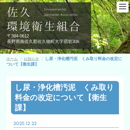
〒384-0612
長野県南佐久郡佐久穂町大字宿岩306
し尿・浄化槽汚泥 くみ取り料金の改定に
ホーム
〉
お知らせ
〉
ついて【衛生課】
し尿・浄化槽汚泥 くみ取り
料金の改定について【衛生
課】
2025.12.22