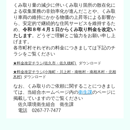
くみ取り量の減少に伴いくみ取り箇所の散在化に
よる収集業務の非効率化が進んだことや、くみ取
り車両の維持にかかる物価の上昇等による影響か
ら、安定的で継続的な住民サービスを維持するた
め、
令和８年４月１日からくみ取り料金を改定い
たします
。どうぞご理解とご協力をお願い申し上
げます。
各市町村それぞれの料金につきましては下記のチ
ラシをご覧ください
★料金改定チラシ(佐久市・佐久穂町)
ダウンロード
★料金改定チラシ(小海町・川上村・南牧村・南相木村・北相
木村)
ダウンロード
なお、くみ取りのご依頼に関することにつきまし
ては、当組合ホームページ内の
衛生課
のページに
掲載していますのでご覧ください
佐久環境衛生組合 衛生課
電話 0267-77-7477